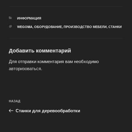
РУБРИКИ
ИНФОРМАЦИЯ
МЕТКИ
WEGOMA
,
ОБОРУДОВАНИЕ
,
ПРОИЗВОДСТВО МЕБЕЛИ
,
СТАНКИ
Добавить комментарий
Для отправки комментария вам необходимо
авторизоваться
.
Навигация
Предыдущая
НАЗАД
по
запись:
записям
Станки для деревообработки