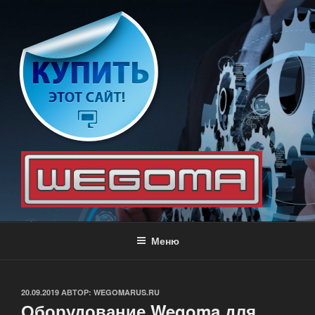
Перейти
к
содержимому
WEGOMA
Оборудование для производства мебели
Меню
ОПУБЛИКОВАНО
20.09.2019
АВТОР:
WEGOMARUS.RU
Оборудование Wegoma для