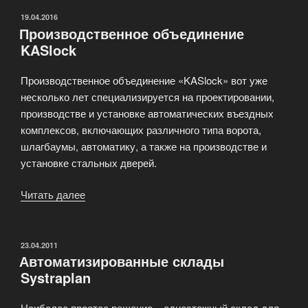
ОПУБЛИКОВАНО
19.04.2016
Производственное объединение
KASlock
Производственное объединение «KASlock» вот уже
несколько лет специализируется на проектировании,
производстве и установке автоматических въездных
комплексов, включающих различного типа ворота,
шлагбаумы, автоматику, а также на производстве и
установке стальных дверей.
Читать далее
«Производственное
объединение
KASlock»
ОПУБЛИКОВАНО
23.04.2011
Автоматизированные склады
Systraplan
Наиболее простое решение – одноэтажный склад для