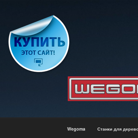
Перейти
к
содержимому
WEGOMA
Оборудование для производс
Wegoma
Станки для дерев