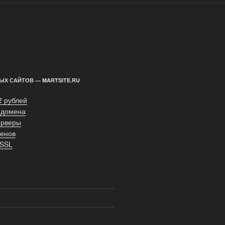
ЫХ САЙТОВ — MARTSITE.RU
2 рублей
 домена
ерверы
енов
 SSL