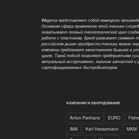
пила
TS160
Wegoma»
Wegoma представляет собой немецкого производи
Основная сфера применения этой техники сосред
охватывают полный технологический цикл созда
работе с пластиком, бренд развивает сегмент т
российском рынке приобрести технику можно чер
компании предлагают качественное бывшее в упо
цикле. Такой подход позволяет предприятиям су
актуальный ассортимент, наличие запчастей и 
сертифицированных дистрибьюторов.
КОМПАНИИ И ОБОРУДОВАНИЕ
Anton Panhans
EURO
Fish
IMA
Karl Heesemann
MKM