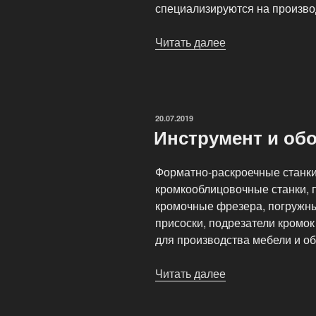
специализируются на произво
Читать далее
«Комплект
оборудования
для
начинающего
мебельщика»
ОПУБЛИКОВАНО
20.07.2019
Инструмент и об
Форматно-раскроечные станки
кромкооблицовочные станки, п
кромочные фрезера, погружн
присоски, подрезатели кромок
для производства мебели и об
Читать далее
«Инструмент
и
оборудование