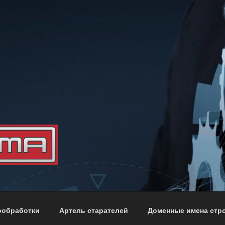
тва мебели
ообработки
Артель старателей
Доменные имена стр