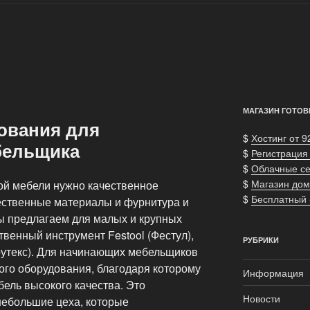
МАГАЗИН ГОТОВ
ования для
$
Хостинг от 9
бельщика
$
Регистрация
$
Облачные с
$
Магазин дом
ой мебели нужно качественное
$
Бесплатный
чественные материалы и фурнитура и
ы предлагаем для малых и крупных
венный инструмент Festool (Фестул),
РУБРИКИ
ирутекс). Для начинающих мебельщиков
ого оборудования, благодаря которому
Информация
ель высокого качества. Это
Новости
небольшие цеха, которые