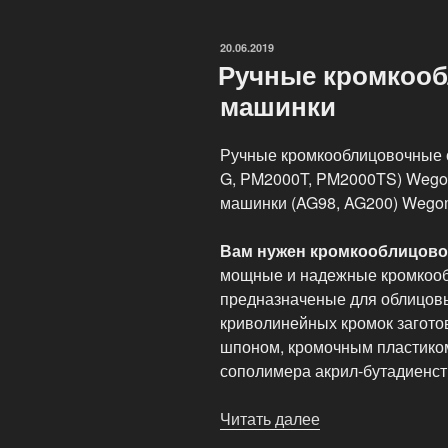
Wegoma»
ОПУБЛИКОВАНО
20.06.2019
Ручные кромкооб
машинки
Ручные кромкооблицовочные ст
G, PM2000T, PM2000TS) Wego
машинки (AG98, AG200) Wego
Вам нужен кромкооблицово
мощные и надежные кромкообл
предназначеные для облицов
криволинейных кромок загото
шпоном, кромочным пластиком
сополимера акрил-бутадиенст
Читать далее
«Ручные
кромкооблицово