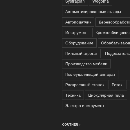
Systraplan
Wegoma
Автоматизированные склады
Автоподатчик
Деревообработ
Инструмент
Кромкооблицовоч
Оборудование
Обрабатывающ
Пильный агрегат
Подрезатель
Производство мебели
Пылеудаляющий аппарат
Раскроечный станок
Резак
Техника
Циркулярная пила
Электро инструмент
COUTNER +