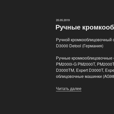
станки
и
машинки»
ОПУБЛИКОВАНО
20.05.2019
Ручные кромкооб
Ручной кромкооблицовочный с
D3000 Detool (Германия)
Ручные кромкооблицовочные с
PM2000i-G PM2000T, PM2000TS)
D3000TM, Expert D3000T, Exper
облицовочные машинки (AG98
Читать далее
«Ручные
кромкооблицово
станки»