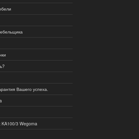
ебели
мебельщика
нки
ь?
рантия Вашего успеха.
a
к KA100/3 Wegoma