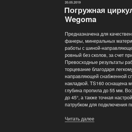
ОПУБЛИКОВАНО
20.05.2019
Погружная цирку
Wegoma
Предназначена для качестве
фанеры, минеральных матери
работы с шиной-направляющей
ровный без сколов, за счет п
Превосходные результаты раб
торцевание благодаря легком
направляющей снабженной с
накладкой. TS160 оснащена м
глубина пропила до 55 мм. Во
до 45°, а также точная наст
патрубком для подключения п
Читать далее
«Погружная
циркулярная