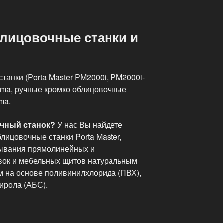
лицовочные станки и
анки (Porta Master PM2000i, PM2000i-
ma, ручные кромко облицовочные
ma.
чный станок?
У нас Вы найдете
ицовочные станки Porta Master,
ывания прямолинейных и
вок и мебельных щитов натуральным
 на основе поливинилхлорида (ПВХ),
ирола (АБС).
чные