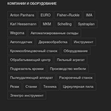
КОМПАНИИ И ОБОРУДОВАНИЕ
Anton Panhans
EURO
Fisher+Ruckle
IMA
Karl Heesemann
MKM
Schelling
Systraplan
Wegoma
Автоматизированные склады
Автоподатчик
Деревообработка
Инструмент
Кромкооблицовочный станок
Оборудование
Обрабатывающий центр
Пильный агрегат
Подрезатель кромки
Производство мебели
Пылеудаляющий аппарат
Раскроечный станок
Резак
Станки
Техника
Циркулярная пила
Электро инструмент