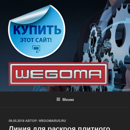
Перейти
к
содержимому
WEGOMA
Оборудование для производства мебели
Меню
ОПУБЛИКОВАНО
09.05.2018
АВТОР:
WEGOMARUS.RU
Линия для раскроя плитного