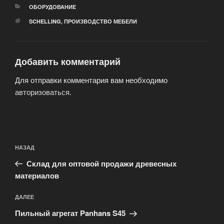
РУБРИКИ
ОБОРУДОВАНИЕ
МЕТКИ
SCHELLING
,
ПРОИЗВОДСТВО МЕБЕЛИ
Добавить комментарий
Для отправки комментария вам необходимо
авторизоваться
.
Навигация
Предыдущая
НАЗАД
по
запись:
записям
Склад для оптовой продажи древесных
материалов
Следующая
ДАЛЕЕ
запись
Пильный агрегат Panhans S45